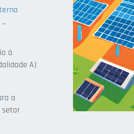
xterna
 –
io à
dalidade A)
ara a
 setor